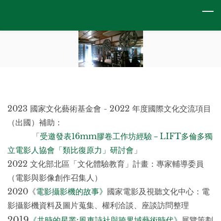
Skip
to
main
content
2023 國家文化藝術基金會 - 2022 年度國際文化交流項目
（
出國
）
補助：
「
受邀發表16mm膠卷工作坊經驗－LIFT多倫多獨
立電影人協會「類比復原力」研討會
」
2022 文化部北區「文化體驗教育」計畫：專家輔導委員
（電影與影像創作召集人）
2020《
電影攝影機的故事》
國家電影及視聽文化中心：電
影攝影機資料及圖片蒐集、權利洽談、座談訪問整理
2019
《
共時的星叢:風車詩社與跨界域藝術時代
》
展覽策劃