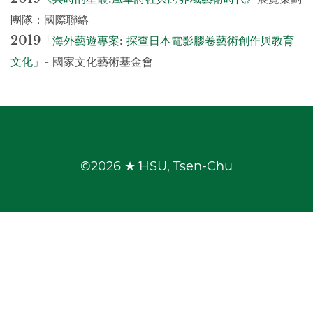
團隊：國際聯絡
2019
「
海外藝遊專案
:
探查日本電影膠卷藝術創作與教育
文化
」- 國家文化藝術基金會
©
2026 ★ˊˊ HSU, Tsen-Chu