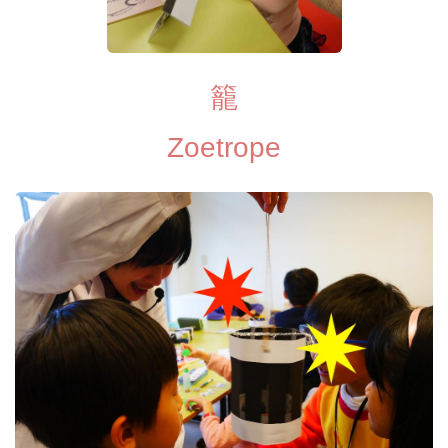
籠
Zoetrope