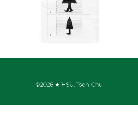
©
2026 ★ˊˊ HSU, Tsen-Chu