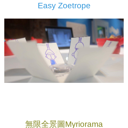
Easy Zoetrope
無限全景圖Myriorama