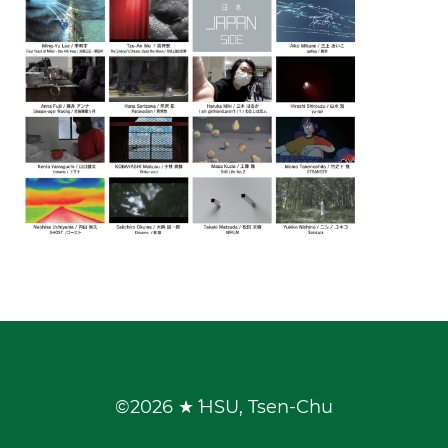
©
2026 ★ˊˊ HSU, Tsen-Chu